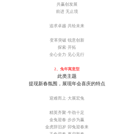
共赢创发展
前进 无止境
追求卓越·共绘未来
变革突破 锐意创新
探索·开拓
全心全力·见心见行
2、
兔年寓意型
此类主题
提现新春氛围，展现年会喜庆的特点
迎难而上·
大展宏兔
精英齐聚·牛劲十足
金兔迎春·步步为赢
金虎辞旧岁·卯兔迎春来