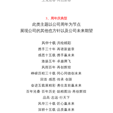
玉兔迎春·再启新春
3、
周年庆典型
此类主题
以公司
周年为节点
展现公司的其他也方针
以及公司未来期望
风华十载·共绘精彩
携手三十年·再谱新篇章
感恩十五载·携手赢未来
激扬五年·卓越腾飞
风雨百年·再创辉煌
峥嵘历程三十载·同心同德创未来
回首·感恩·传承·创新
奋进五载展精彩·勇往直前赢未来
百年沧桑·百年历史·励精图治·再创辉煌
品高·志远·行天下
风华三十载·匠心赢未来
深耕十五载·品质赢未来