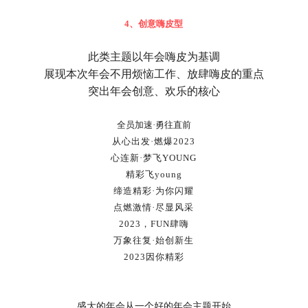
4、
创意嗨皮型
此类主题以年会嗨皮为基调
展现本次年会不用烦恼工作、放肆嗨皮的重点
突出年会创意、欢乐的核心
全员加速·勇往直前
从心出发·燃爆2023
心连新·梦飞YOUNG
精彩飞young
缔造精彩·为你闪耀
点燃激情·尽显风采
2023，FUN肆嗨
万象往复·始创新生
2023因你精彩
盛大的年会从一个好的年会主题开始