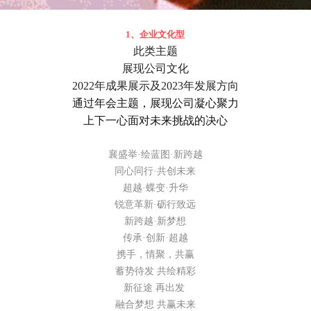
1、企业文化型
此类主题
展现公司文化
2022年成果展示及2023年发展方向
通过年会主题，展现公司凝心聚力
上下一心面对未来挑战的决心
襄盛举·绘蓝图·新跨越
同心同行·共创未来
超越·蝶变·升华
锐意革新·砺行致远
新跨越·新梦想
传承·创新·超越
携手，情聚，共赢
蓄势待发 共绘精彩
新征途 再出发
融合梦想 共赢未来