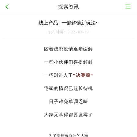
探索资讯
线上产品 | 一键解锁新玩法~
发布时间：
2022
-
09
-
19
随着成都疫情逐步缓解
一些小伙伴们喜提解封
一些则进入了
“决赛圈”
宅家的情况已超长待机
日子难免单调乏味
大家无聊得都要发霉了
为了给居家办公的大家