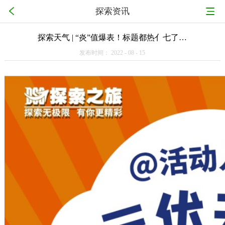
探索资讯
探索天气 | “炎”值爆表！标题都热亻七了…
发布时间：
2022
-
08
-
15